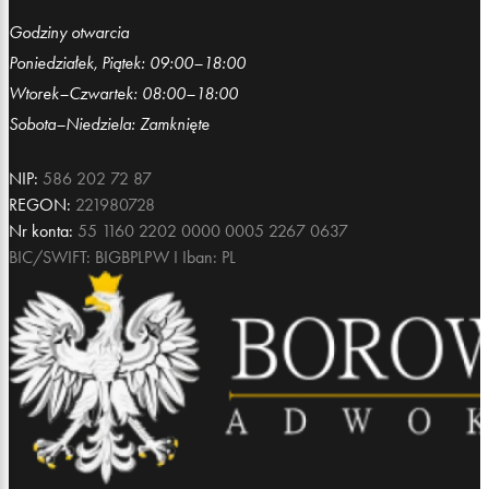
Godziny otwarcia
Poniedziałek, Piątek: 09:00–18:00
Wtorek–Czwartek: 08:00–18:00
Sobota–Niedziela: Zamknięte
NIP:
586 202 72 87
REGON:
221980728
Nr konta:
55 1160 2202 0000 0005 2267 0637
BIC/SWIFT: BIGBPLPW I Iban: PL