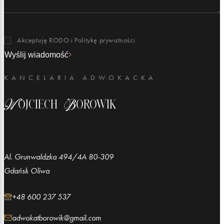
Akceptuję RODO i
Politykę prywatności
Wyślij wiadomość
KANCELARIA ADWOKACKA
Wojciech Borowik
Al. Grunwaldzka 494/4A 80-309
Gdańsk Oliwa
+48 600 237 537
adwokatborowik@gmail.com