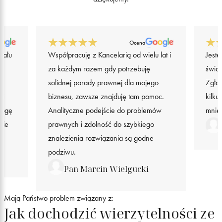
Ocena
iału
Współpracuję z Kancelarią od wielu lat i
Jeste
za każdym razem gdy potrzebuję
świa
solidnej porady prawnej dla mojego
Zgła
 i
biznesu, zawsze znajduję tam pomoc.
kilku
mogę
Analityczne podejście do problemów
mnie
nie
prawnych i zdolność do szybkiego
znalezienia rozwiązania są godne
podziwu.
Pan Marcin Wielgucki
Mają Państwo problem związany z:
Jak dochodzić wierzytelności ze