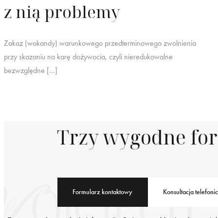
z nią problemy
Zakaz (wokandy) warunkowego przedterminowego zwolnienia
przy skazaniu na karę dożywocia, czyli nieredukowalne
bezwzględne […]
Trzy wygodne fo
Formularz kontaktowy
Konsultacja telefoni