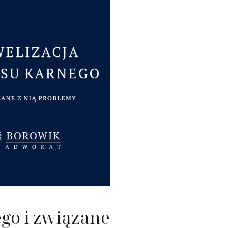
nie nieruchomości
ć konsumencka
ość
go i związane