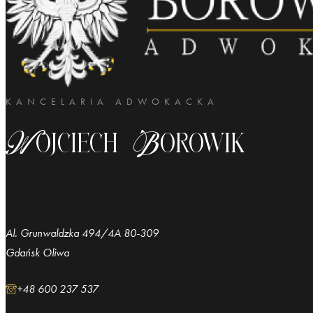
KANCELARIA ADWOKACKA
Wojciech Borowik
Al. Grunwaldzka 494/4A 80-309
Gdańsk Oliwa
+48 600 237 537
adwokatborowik@gmail.com