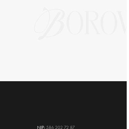
NIP:
586 202 72 87