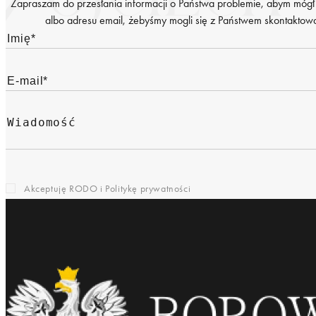
Zapraszam do przesłania informacji o Państwa problemie, abym mógł
albo adresu email, żebyśmy mogli się z Państwem skontaktować
Akceptuję RODO i
Politykę prywatności