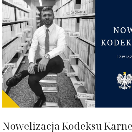
Odzyska
Upadłoś
Służebn
Nowelizacja Kodeksu Karne