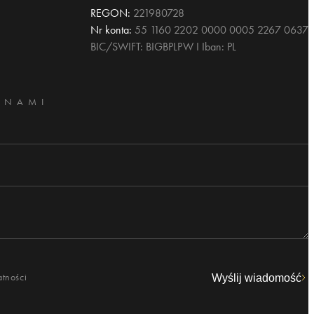
REGON:
221980728
Nr konta:
55 1160 2202 0000 0005 2267 0637
BIC/SWIFT: BIGBPLPW I Iban: PL
 NAMI
atności
Wyślij wiadomość