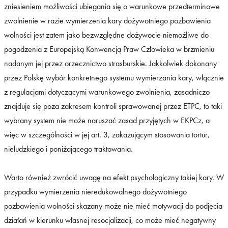
zniesieniem możliwości ubiegania się o warunkowe przedterminowe
zwolnienie w razie wymierzenia kary dożywotniego pozbawienia
wolności jest zatem jako bezwzględne dożywocie niemożliwe do
pogodzenia z Europejską Konwencją Praw Człowieka w brzmieniu
nadanym jej przez orzecznictwo strasburskie. Jakkolwiek dokonany
przez Polskę wybór konkretnego systemu wymierzania kary, włącznie
z regulacjami dotyczącymi warunkowego zwolnienia, zasadniczo
znajduje się poza zakresem kontroli sprawowanej przez ETPC, to taki
wybrany system nie może naruszać zasad przyjętych w EKPCz, a
więc w szczególności w jej art. 3, zakazującym stosowania tortur,
nieludzkiego i poniżającego traktowania.
Warto również zwrócić uwagę na efekt psychologiczny takiej kary. W
przypadku wymierzenia nieredukowalnego dożywotniego
pozbawienia wolności skazany może nie mieć motywacji do podjęcia
działań w kierunku własnej resocjalizacji, co może mieć negatywny