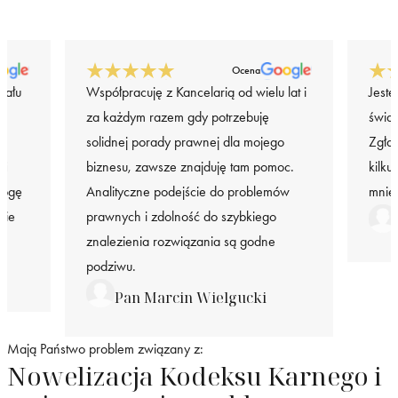
Ocena
iału
Współpracuję z Kancelarią od wielu lat i
Jeste
za każdym razem gdy potrzebuję
świa
solidnej porady prawnej dla mojego
Zgła
 i
biznesu, zawsze znajduję tam pomoc.
kilku
mogę
Analityczne podejście do problemów
mnie
nie
prawnych i zdolność do szybkiego
znalezienia rozwiązania są godne
podziwu.
Pan Marcin Wielgucki
Mają Państwo problem związany z:
Nowelizacja Kodeksu Karnego i