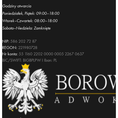
Godziny otwarcia
Poniedziałek, Piątek: 09:00–18:00
Wtorek–Czwartek: 08:00–18:00
Sobota–Niedziela: Zamknięte
NIP:
586 202 72 87
REGON:
221980728
Nr konta:
55 1160 2202 0000 0005 2267 0637
BIC/SWIFT: BIGBPLPW I Iban: PL