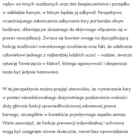
wpływ na innych osadzonych oraz stan bezpieczeństwa i porządku
w zakładzie karnym, w którym będzie ją odbywał. Perspektywa
wcześniejszego zakończenia odbywania kary jest bardzo silnym
bodźcem, skłaniającym skazanego do aktywnego włączenia się w
proces resocjalizacji. Zwraca się bowiem uwagę na dyscyplinującą
funkcję możliwości warunkowego zwolnienia oraz fakt, że odebranie
człowiekowi jednego z najbardziej ludzkich uczuć – nadziei, stwarza
sytuację ?zwierzęcia w klatce?, którego agresywność i desperacja
może być jedynie hamowana.
W tej perspektywie można przyjąć stanowisko, że wymierzanie kary
w postaci nieredukowalnego dożywotniego pozbawienia wolności
służy głównie funkcji sprawiedliwościowej odwetowej prawa
karnego, szczególnie w kontekście prymitywnego aspektu zemsty.
Warto zauważyć, że funkcje prewencji indywidualnej i ochronna
mogą być osiągnięte równie skutecznie, nawet bez wprowadzenia