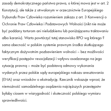
zasady demokratycznego państwa prawa, o której mowa jest w art. 2
Konstytucji, ale także z utrwalonym w orzecznictwie Europejskiego
Trybunału Praw Człowieka rozumieniem zakazu z art. 3 Konwencji o
Ochronie Praw Człowieka i Podstawowych Wolności (nikt nie może
być poddany torturom ani nieludzkiemu lub poniżającemu traktowaniu
albo karaniu). Warto powtórzyć tutaj stanowisko RPO wg którego ?
sama obecność w polskim systemie prawnym środka skutkującego
faktycznym dożywotnim pozbawieniem wolności – bez możliwości
weryfikacji postępów resocjalizacji i wpływu osadzonego na jego
sytuację prawną – może być podstawą odmowy wykonania
wydanych przez polskie sądy europejskiego nakazu aresztowania
(ENA) oraz wniosków o ekstradycję. Rzecznik wskazuje wprost, że
niemożność samodzielnego osądzenia najcięższych przestępstw
byłaby ciosem w wiarygodność i skuteczność polskiego wymiaru
sprawiedliwości.