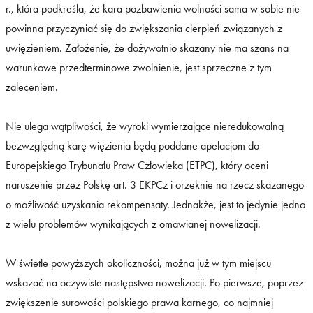
r., która podkreśla, że kara pozbawienia wolności sama w sobie nie
powinna przyczyniać się do zwiększania cierpień związanych z
uwięzieniem. Założenie, że dożywotnio skazany nie ma szans na
warunkowe przedterminowe zwolnienie, jest sprzeczne z tym
zaleceniem.
Nie ulega wątpliwości, że wyroki wymierzające nieredukowalną
bezwzględną karę więzienia będą poddane apelacjom do
Europejskiego Trybunału Praw Człowieka (ETPC), który oceni
naruszenie przez Polskę art. 3 EKPCz i orzeknie na rzecz skazanego
o możliwość uzyskania rekompensaty. Jednakże, jest to jedynie jedno
z wielu problemów wynikających z omawianej nowelizacji.
W świetle powyższych okoliczności, można już w tym miejscu
wskazać na oczywiste następstwa nowelizacji. Po pierwsze, poprzez
zwiększenie surowości polskiego prawa karnego, co najmniej