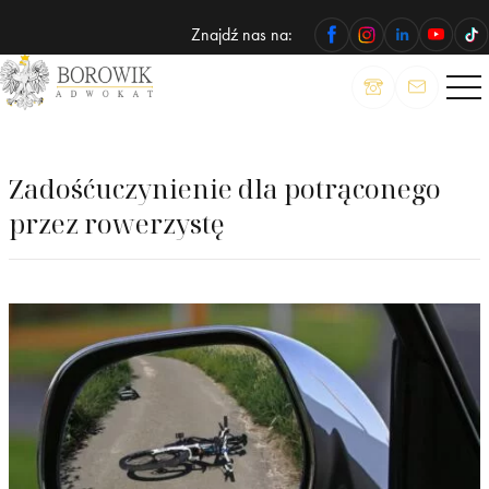
Znajdź nas na:
ADWOKAT
Wojciech
Borowik
Zadośćuczynienie dla potrąconego
przez rowerzystę