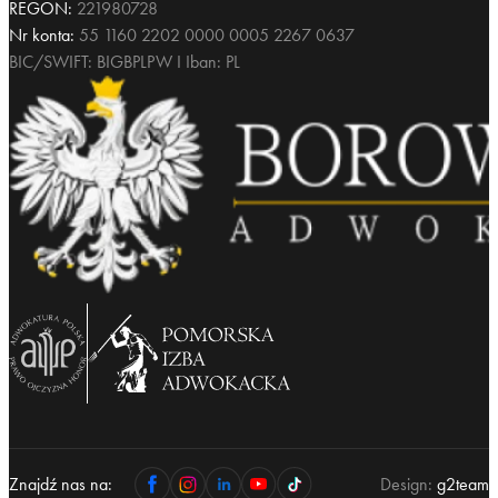
REGON:
221980728
Nr konta:
55 1160 2202 0000 0005 2267 0637
BIC/SWIFT: BIGBPLPW I Iban: PL
Znajdź nas na:
Design:
g2team