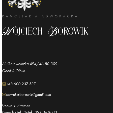
KANCELARIA ADWOKACKA
Wojciech Borowik
Al. Grunwaldzka 494/4A 80-309
Gdańsk Oliwa
+48 600 237 537
adwokatborowik@gmail.com
Godziny otwarcia
Poniedziałek, Piątek: 09:00–18:00