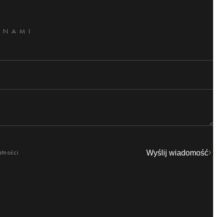
 NAMI
atności
Wyślij wiadomość