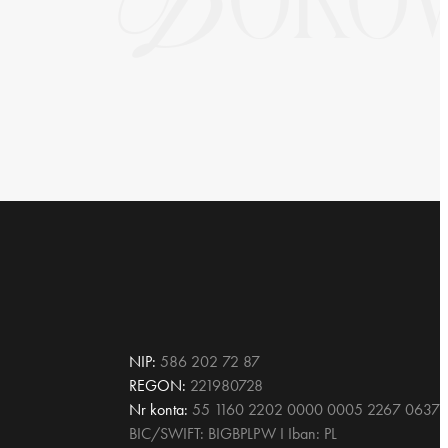
NIP:
586 202 72 87
REGON:
221980728
Nr konta:
55 1160 2202 0000 0005 2267 0637
BIC/SWIFT: BIGBPLPW I Iban: PL