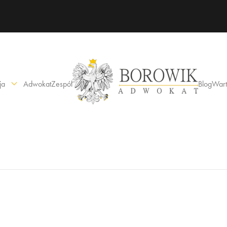
ja
Adwokat
Zespół
Blog
Wart
karne
cywilne
y
spadkowe
dowania
enie po narkotykach
od wpływem alkoholu
snowolnienie