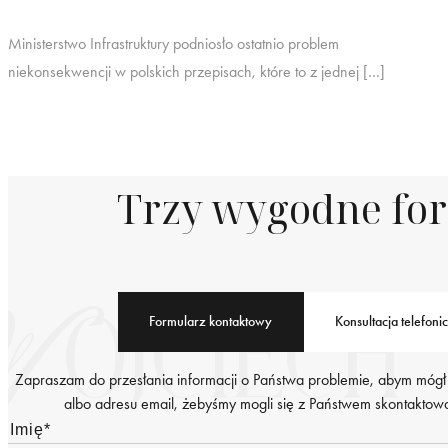
Ministerstwo Infrastruktury podniosło ostatnio problem
niekonsekwencji w polskich przepisach, które to z jednej […]
Trzy wygodne fo
Formularz kontaktowy
Konsultacja telefoni
Zapraszam do przesłania informacji o Państwa problemie, abym mógł
albo adresu email, żebyśmy mogli się z Państwem skontaktować