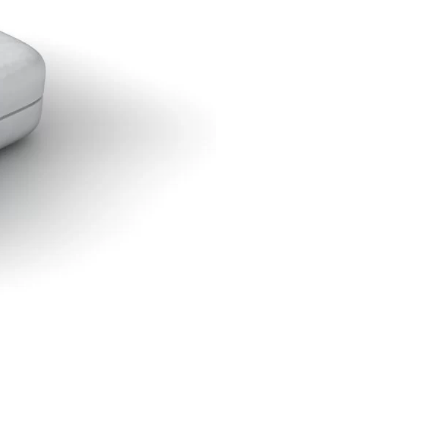
nie nieruchomości
ć konsumencka
ość