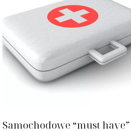
Odzyska
Upadłoś
Służebn
Samochodowe “must have”