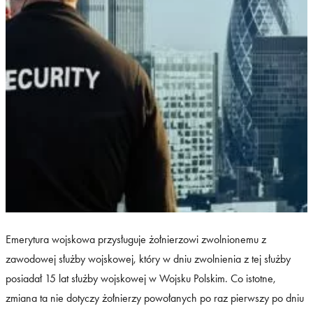
Emerytura wojskowa przysługuje żołnierzowi zwolnionemu z
zawodowej służby wojskowej, który w dniu zwolnienia z tej służby
posiadał 15 lat służby wojskowej w Wojsku Polskim. Co istotne,
zmiana ta nie dotyczy żołnierzy powołanych po raz pierwszy po dniu