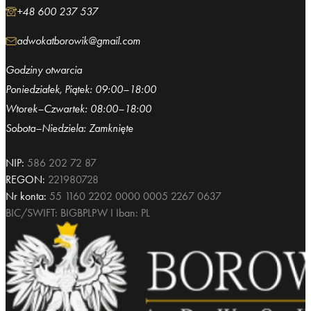
+48 600 237 537
adwokatborowik@gmail.com
Godziny otwarcia
Poniedziałek, Piątek: 09:00–18:00
Wtorek–Czwartek: 08:00–18:00
Sobota–Niedziela: Zamknięte
NIP:
586 202 72 87
REGON:
221980728
Nr konta:
55 1160 2202 0000 0005 2267 0637
BIC/SWIFT: BIGBPLPW I Iban: PL