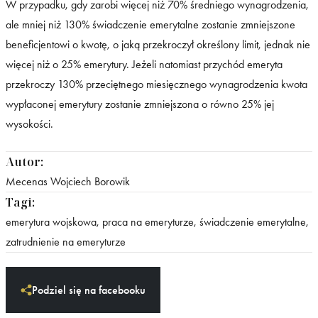
W przypadku, gdy zarobi więcej niż 70% średniego wynagrodzenia,
ale mniej niż 130% świadczenie emerytalne zostanie zmniejszone
beneficjentowi o kwotę, o jaką przekroczył określony limit, jednak nie
więcej niż o 25% emerytury. Jeżeli natomiast przychód emeryta
przekroczy 130% przeciętnego miesięcznego wynagrodzenia kwota
wypłaconej emerytury zostanie zmniejszona o równo 25% jej
wysokości.
Autor:
Mecenas Wojciech Borowik
Tagi:
emerytura wojskowa
,
praca na emeryturze
,
świadczenie emerytalne
,
zatrudnienie na emeryturze
Podziel się na facebooku