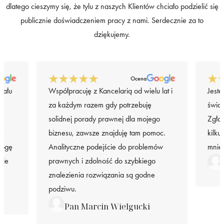
dlatego cieszymy się, że tylu z naszych Klientów chciało podzielić się
publicznie doświadczeniem pracy z nami. Serdecznie za to
dziękujemy.
Ocena
iału
Współpracuję z Kancelarią od wielu lat i
Jeste
za każdym razem gdy potrzebuję
świa
solidnej porady prawnej dla mojego
Zgła
 i
biznesu, zawsze znajduję tam pomoc.
kilku
mogę
Analityczne podejście do problemów
mnie
nie
prawnych i zdolność do szybkiego
znalezienia rozwiązania są godne
podziwu.
Pan Marcin Wielgucki